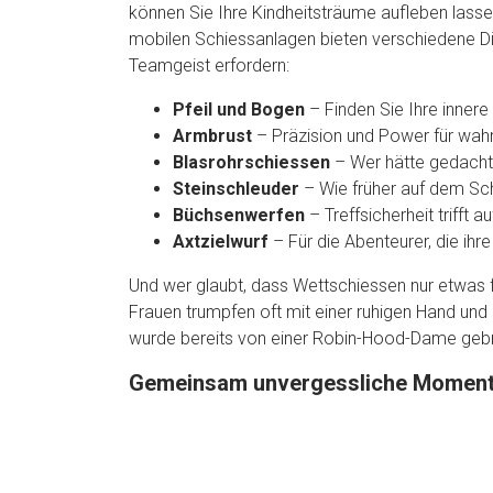
können Sie Ihre Kindheitsträume aufleben lass
mobilen Schiessanlagen bieten verschiedene Dis
Teamgeist erfordern:
Pfeil und Bogen
– Finden Sie Ihre innere
Armbrust
– Präzision und Power für wah
Blasrohrschiessen
– Wer hätte gedacht,
Steinschleuder
– Wie früher auf dem Schu
Büchsenwerfen
– Treffsicherheit trifft 
Axtzielwurf
– Für die Abenteurer, die ihr
Und wer glaubt, dass Wettschiessen nur etwas für
Frauen trumpfen oft mit einer ruhigen Hand un
wurde bereits von einer Robin-Hood-Dame gebro
Gemeinsam unvergessliche Moment
Der wahre Star dieses Events? Das Miteinander
viele Gelegenheiten zum Lachen und Staunen so
eigenen Talent.