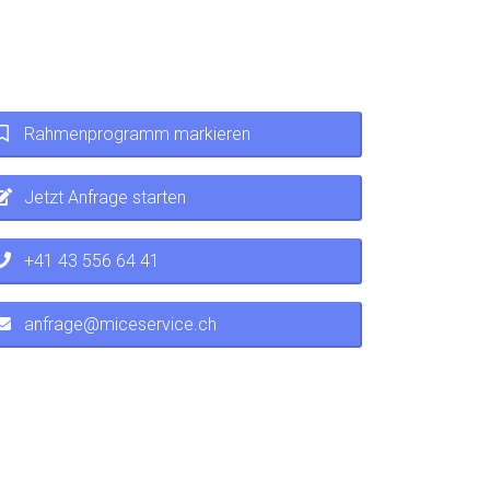
Rahmenprogramm markieren
Jetzt Anfrage starten
+41 43 556 64 41
anfrage@miceservice.ch