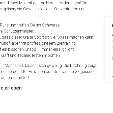
en – dieses Mal mit echten Herausforderungen! Die
ziplinen, die Geschicklichkeit, Konzentration und
 Ruhe und treffen Sie ins Schwarze!
re Schützenmeister.
 dass dieser uralte Sport so viel Spass machen kann?
lhof, aber mit professionellem Zieltraining.
auf ein bisschen Chaos – immer ein Highlight!
e Kraft und Technik testen möchten.
 Männer ist, täuscht sich gewaltig! Die Erfahrung zeigt:
d messerscharfer Präzision auf. So manche Siegesserie
chen – mit Stil!
e erleben
! Fachkundige Betreuung, eine lockere Atmosphäre und
rgen für ein einzigartiges Erlebnis – unabhängig vom