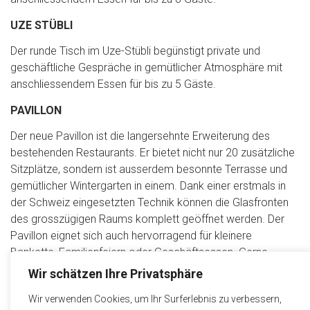
UZE STÜBLI
Der runde Tisch im Uze-Stübli begünstigt private und
geschäftliche Gespräche in gemütlicher Atmosphäre mit
anschliessendem Essen für bis zu 5 Gäste.
PAVILLON
Der neue Pavillon ist die langersehnte Erweiterung des
bestehenden Restaurants. Er bietet nicht nur 20 zusätzliche
Sitzplätze, sondern ist ausserdem besonnte Terrasse und
gemütlicher Wintergarten in einem. Dank einer erstmals in
der Schweiz eingesetzten Technik können die Glasfronten
des grosszügigen Raums komplett geöffnet werden. Der
Pavillon eignet sich auch hervorragend für kleinere
Bankette, Familienfeiern oder Geschäftsessen. Gerne
nehmen wir Ihre Reservation entgegen und verwöhnen Sie
Wir schätzen Ihre Privatsphäre
kulinarisch.
Wir verwenden Cookies, um Ihr Surferlebnis zu verbessern,